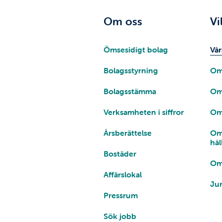
Om oss
Vi
Ömsesidigt bolag
Vår
Bolagsstyrning
Om
Bolagsstämma
Om
Verksamheten i siffror
Om
Årsberättelse
Om
hål
Bostäder
Om
Affärslokal
Jur
Pressrum
Sök jobb