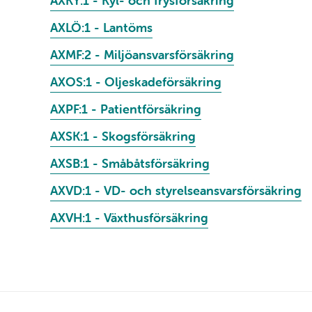
AXKY:1 - Kyl- och frysförsäkring
AXLÖ:1 - Lantöms
AXMF:2 - Miljöansvarsförsäkring
AXOS:1 - Oljeskadeförsäkring
AXPF:1 - Patientförsäkring
AXSK:1 - Skogsförsäkring
AXSB:1 - Småbåtsförsäkring
AXVD:1 - VD- och styrelseansvarsförsäkring
AXVH:1 - Växthusförsäkring