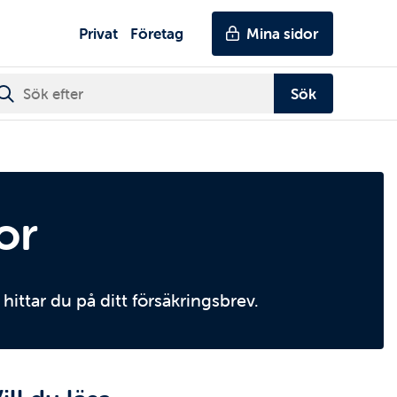
Genvägar
Huvudmeny
Privat
Företag
Mina sidor
or
hittar du på ditt försäkringsbrev.