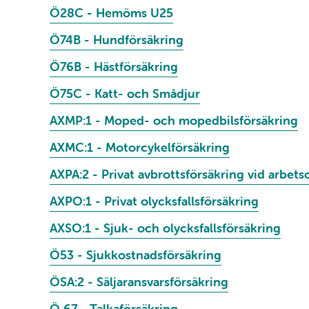
Ö28C - Hemöms U25
Ö74B - Hundförsäkring
Ö76B - Hästförsäkring
Ö75C - Katt- och Smådjur
AXMP:1 - Moped- och mopedbilsförsäkring
AXMC:1 - Motorcykelförsäkring
AXPA:2 - Privat avbrottsförsäkring vid arbet
AXPO:1 - Privat olycksfallsförsäkring
AXSO:1 - Sjuk- och olycksfallsförsäkring
Ö53 - Sjukkostnadsförsäkring
ÖSA:2 - Säljaransvarsförsäkring
Ö 67 - Talkaförsäkring