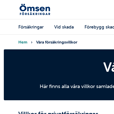
Hoppa
till
huvudinnehåll
Huvudmeny
Försäkringar
Vid skada
Förebygg ska
Länkstig
Hem
Våra försäkringsvillkor
V
Här finns alla våra villkor samla
Villkor för privatförsäkringar