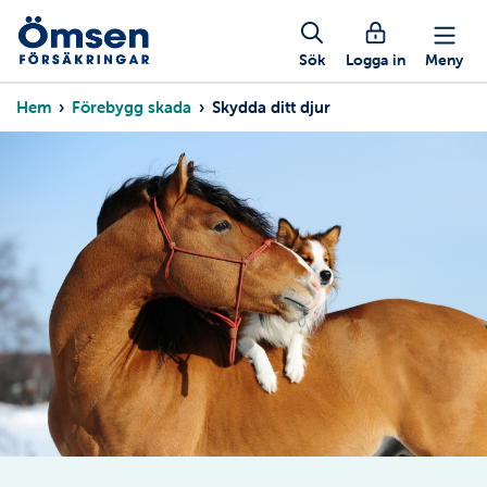
Hoppa
Mobil
till
huvudinnehåll
Sök
Logga in
Meny
knappmeny
Länkstig
Hem
Förebygg skada
Skydda ditt djur