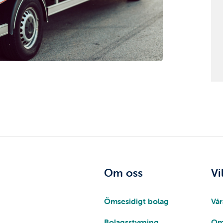
Om oss
Vi
Ömsesidigt bolag
Vår
Bolagsstyrning
Om