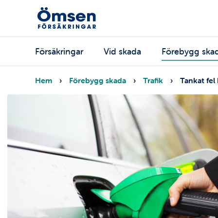
Hoppa
till
huvudinnehåll
Huvudmeny
Försäkringar
Vid skada
Förebygg ska
Länkstig
Hem
Förebygg skada
Trafik
Tankat fel