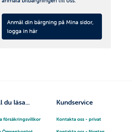
anmäla bilbärgningen till oss.
Anmäl din bärgning på Mina sidor,
logga in här
ll du läsa...
Kundservice
a försäkringsvillkor
Kontakta oss - privat
 Ömsenkontot
Kontakta oss - företag