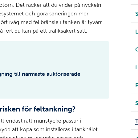
otorn. Det räcker att du vrider på nyckeln
änslesystemet och göra saneringen mer
S
rt iväg med fel bränsle i tanken är tyvärr
fort du kan på ett trafiksäkert sätt.
L
C
L
ing till närmaste auktoriserade
risken för feltankning?
att endast rätt munstycke passar i
T
ydd att köpa som installeras i tankhålet.
 bränsletyps munstycke passar och