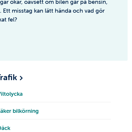
ngar ökar, oavsett om bilen går på bensin,
l. Ett misstag kan lätt hända och vad gör
t fel?
rafik
iltolycka
äker bilkörning
Däck