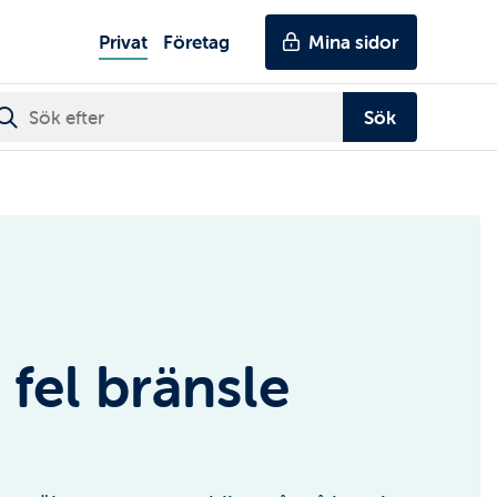
Genvägar
Huvudmeny
Privat
Företag
Mina sidor
 fel bränsle