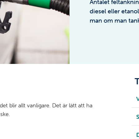
Antalet feltankni
diesel eller etano
man om man tanka
T
V
blir allt vanligare. Det är lätt att ha
 ske.
S