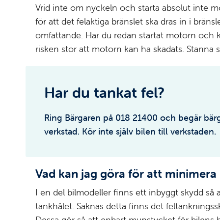
Vrid inte om nyckeln och starta absolut inte m
för att det felaktiga bränslet ska dras in i br
omfattande. Har du redan startat motorn och kö
risken stor att motorn kan ha skadats. Stanna så 
Har du tankat fel?
Ring Bärgaren på 018 21400 och begär bärgn
verkstad. Kör inte själv bilen till verkstaden.
Vad kan jag göra för att minimera 
I en del bilmodeller finns ett inbyggt skydd så 
tankhålet. Saknas detta finns det feltankningssk
Dessa gör så att enbart munstycket för bilens