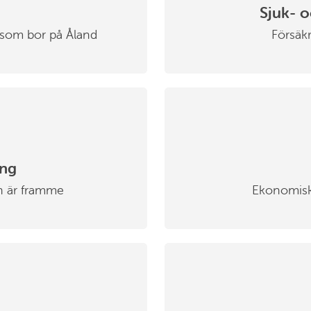
Sjuk- o
g som bor på Åland
Försäkr
ing
an är framme
Ekonomisk 