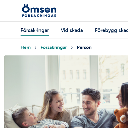
Hoppa
till
huvudinnehåll
Huvudmeny
Försäkringar
Vid skada
Förebygg ska
Länkstig
Hem
Försäkringar
Person