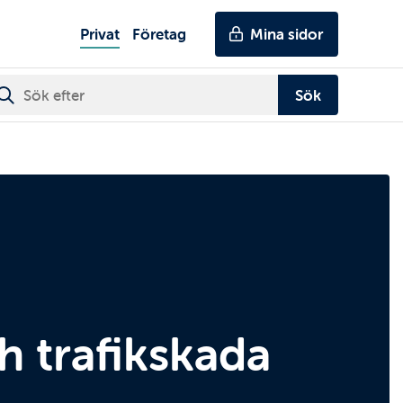
Genvägar
Huvudmeny
Privat
Företag
Mina sidor
ch trafikskada