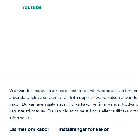
Youtube
Vi använder oss av kakor (cookies) för att vår webbplats ska funger
användarupplevelse och för att följa upp hur webbplatsen används. G
kakor. Du kan även själv ställa in vilka kakor vi får använda. Nödv
kan inte stängas av. Du kan när som helst ändra eller ta tillbaka dit
information.
Ring oss 018 27 600
Läs mer om kakor
Inställningar för kakor
* Ömsen debiterar ingen avgift för samtal till våra servicenummer.
Läs