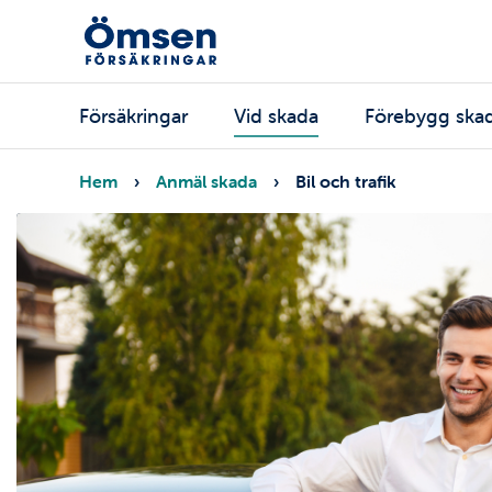
Hoppa
till
huvudinnehåll
Huvudmeny
Försäkringar
Vid skada
Förebygg ska
Länkstig
Hem
Anmäl skada
Bil och trafik