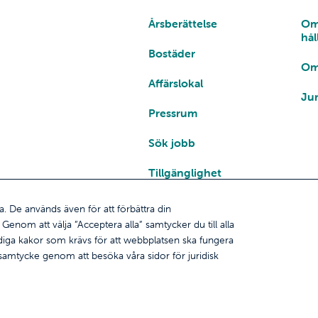
Årsberättelse
Om
hål
Bostäder
Om
Affärslokal
Jur
Pressrum
Sök jobb
Tillgänglighet
a. De används även för att förbättra din
enom att välja ”Acceptera alla” samtycker du till alla
ändiga kakor som krävs för att webbplatsen ska fungera
t samtycke genom att besöka våra sidor för juridisk
© Ömsen
 mer information om samtalsavgifter.