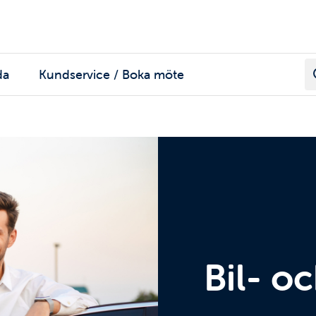
da
Kundservice / Boka möte
Bil- o