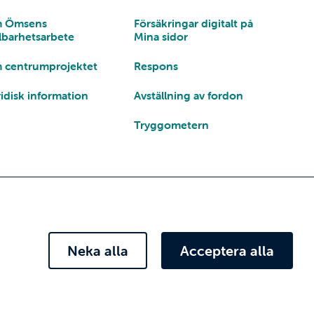
 Ömsens
Försäkringar digitalt på
lbarhetsarbete
Mina sidor
 centrumprojektet
Respons
idisk information
Avställning av fordon
Tryggometern
Neka alla
Acceptera alla
 försäkringar - Ålands Ömsesidiga Försäkringsbolag
FO-nummer 0145082-0