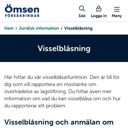
Hoppa
Mobil
till
huvudinnehåll
Sök
Logga in
Meny
knappmeny
Länkstig
Hem
Juridisk information
Visselblåsning
Visselblåsning
Här hittar du vår visselblåsarfunktion. Den är till för
dig som vill rapportera en misstanke om
överträdelse av lagstiftning.
Du hittar även mer
information om vad du kan visselblåsa om och hur
du rapporterar ett problem.
Visselblåsning och anmälan om