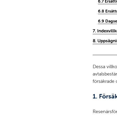
6.7 Ersätt
6.8 Ersätt
6.9 Dagse
7. Indexvill
8. Uppsägni
Dessa villk
avtalsbestä
försäkrade 
1. Försä
Resenärsför