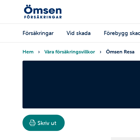
Hoppa
till
huvudinnehåll
Huvudmeny
Försäkringar
Vid skada
Förebygg ska
Länkstig
Hem
Våra försäkringsvillkor
Ömsen Resa
Skriv ut