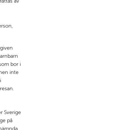
fattas av
erson,
ngiven
barnbarn
som bor i
nen inte
i
resan.
r Sverige
ige på
t nämnda