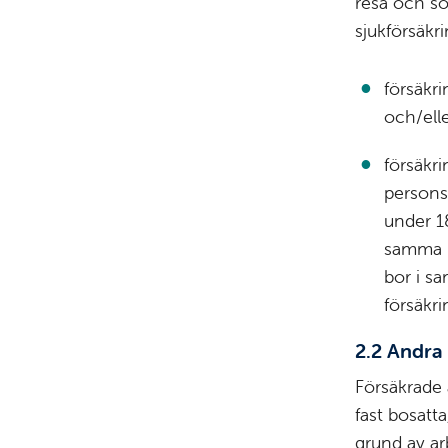
resa och so
sjukförsäkri
försäkr
och/ell
försäkr
persons
under 18
samma h
bor i s
försäkr
2.2 Andra
Försäkrade 
fast bosatta
grund av ar