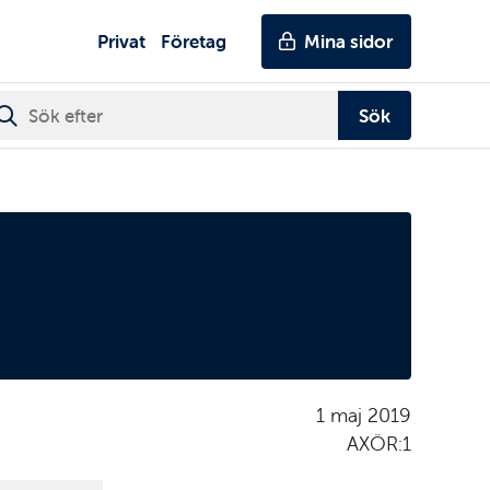
Genvägar
Huvudmeny
Privat
Företag
Mina sidor
1 maj 2019
AXÖR:1