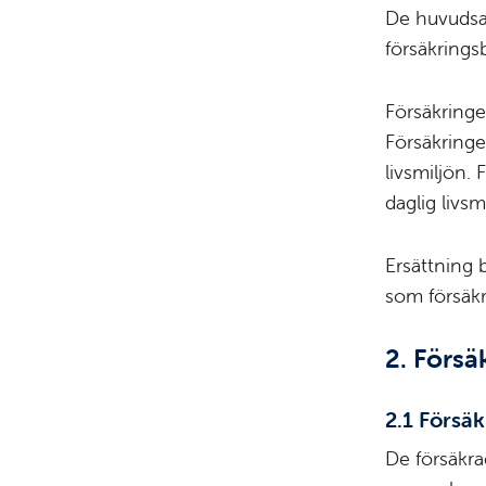
De huvudsak
försäkrings
Försäkringen
Försäkringen
livsmiljön.
daglig livs
Ersättning b
som försäkri
2. Förs
2.1 Försä
De försäkra