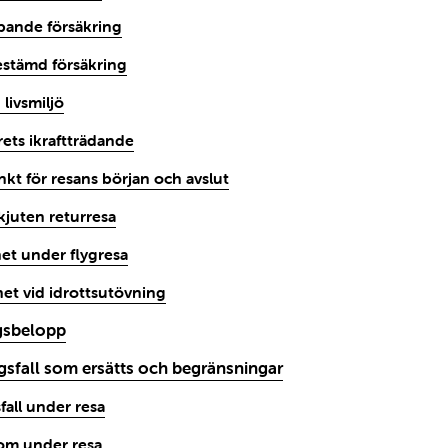
öpande försäkring
estämd försäkring
 livsmiljö
rets ikraftträdande
nkt för resans början och avslut
kjuten returresa
het under flygresa
het vid idrottsutövning
ngsbelopp
ngsfall som ersätts och begränsningar
fall under resa
om under resa