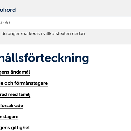
sökord
 du anger markeras i villkorstexten nedan.
hållsförteckning
ngens ändamål
de och förmånstagare
krad med familj
 försäkrade
nstagare
gens giltighet