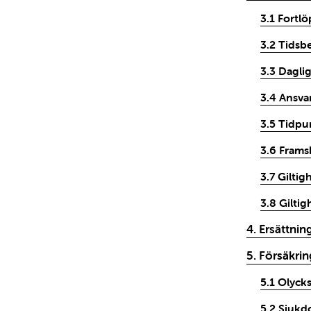
3.1 Fortl
3.2 Tidsb
3.3 Daglig
3.4 Ansva
3.5 Tidpu
3.6 Frams
3.7 Giltig
3.8 Giltig
4. Ersättni
5. Försäkri
5.1 Olycks
5.2 Sjukd