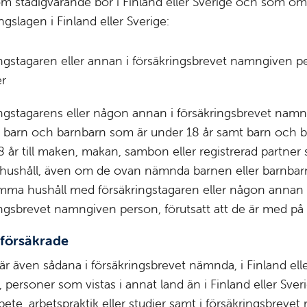
m stadigvarande bor i ­Finland eller Sverige och som om
ngs­lagen i Finland eller Sverige:
ingstagaren eller annan i försäkringsbrevet namngiven p
er
ingstagarens eller någon annan i försäkrings­brevet nam
 barn och barnbarn som är under 18 år samt barn och 
 år till maken, makan, sambon eller registrerad partner 
ushåll, även om de ovan nämnda barnen eller barnbar
amma hushåll med försäkringstagaren eller någon annan 
ingsbrevet namngiven person, förutsatt att de är med på 
 försäkrade
är även sådana i försäkringsbrevet nämnda, i Finland elle
, personer som vistas i annat land än i Finland eller Sver
bete, arbetspraktik eller studier samt i försäkringsbreve