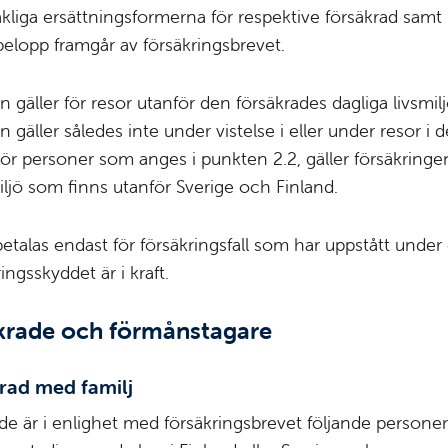
liga ersättningsformerna för respektive försäkrad samt
belopp framgår av försäkringsbrevet.
 gäller för resor utanför den försäkrades ­dagliga livsmilj
 gäller således inte under vistelse i eller under resor i 
 För personer som anges i punkten 2.2, gäller försäkringe
miljö som finns utanför Sverige och Finland.
etalas endast för försäkringsfall som har ­uppstått under
ngsskyddet är i kraft.
äkrade och förmånstagare
krad med familj
de är i enlighet med försäkringsbrevet följande persone