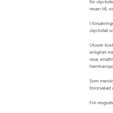
för olycksfa
resan till, 
I försäkring
olycksfall s
Utöver kost
enlighet med
resa, ersät
hemtranspor
Som merskyd
förorsakad 
För resgods