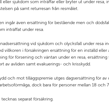
ll eller sjukdom som inträffar eller bryter ut under resa, 
vistelsen på samt returresan från resmålet.
en ingår även ersättning för bestående men och dödsfall t
om inträffat under resa.
nadsersättning vid sjukdom och olycksfall under resa ing
 villkoren i försäkringen ersättning för en inställd eller
tning för försening och väntan under en resa, ersättning 
t av avliden samt evakuerings- och krisskydd.
d och mot tilläggspremie utges dags­ersättning för av o
arbetsoförmåga, dock bara för personer mellan 18 och 7
 tecknas separat försäkring.