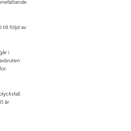
innefattande
ill följd av
år i
 avbruten
för
lycksfall
0 år.