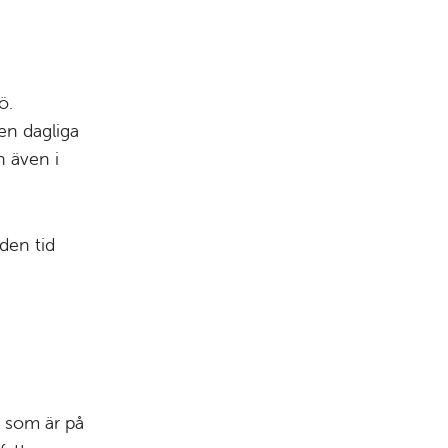
ö.
den dagliga
n även i
 den tid
r som är på