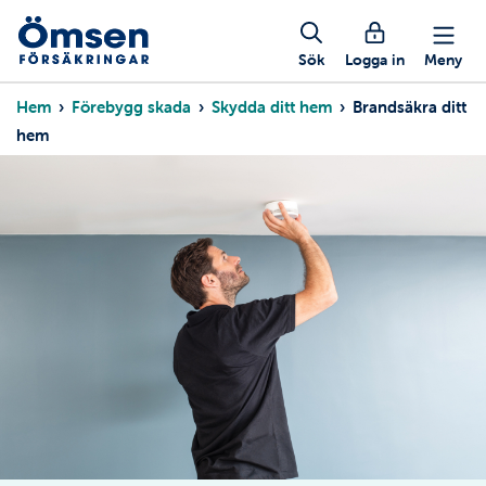
Hoppa
Mobil
till
huvudinnehåll
Sök
Logga in
Meny
knappmeny
Länkstig
Hem
Förebygg skada
Skydda ditt hem
Brandsäkra ditt
hem