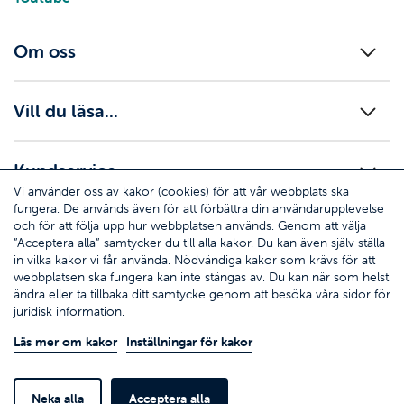
Om oss
Vill du läsa...
Kundservice
Vi använder oss av kakor (cookies) för att vår webbplats ska
fungera. De används även för att förbättra din användarupplevelse
och för att följa upp hur webbplatsen används. Genom att välja
”Acceptera alla” samtycker du till alla kakor. Du kan även själv ställa
in vilka kakor vi får använda. Nödvändiga kakor som krävs för att
webbplatsen ska fungera kan inte stängas av. Du kan när som helst
© Ömsen försäkringar - Ålands Ömsesidiga
ändra eller ta tillbaka ditt samtycke genom att besöka våra sidor för
juridisk information.
Försäkringsbolag
FO-nummer 0145082-0
Läs mer om kakor
Inställningar för kakor
Ring oss 018 27 600
* Ömsen debiterar ingen avgift för samtal till våra servicenummer.
Läs mer
Neka alla
Acceptera alla
information om samtalsavgifter.