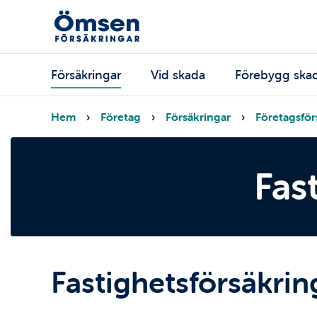
Hoppa
till
huvudinnehåll
Huvudmeny
Försäkringar
Vid skada
Förebygg ska
Länkstig
Hem
Företag
Försäkringar
Företagsför
Fas
Fastighetsförsäkrin