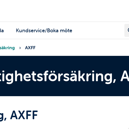
da
Kundservice/Boka möte
säkring
AXFF
tighetsförsäkring, 
g, AXFF